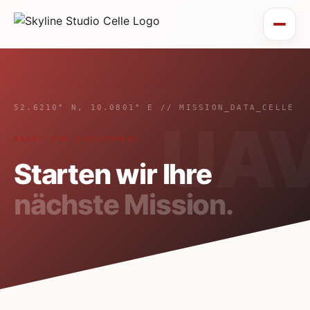
52.6210° N, 10.0801° E // MISSION_DATA_CELLE
READY FOR DEPLOYMENT
Starten wir Ihre
nächste Mission.